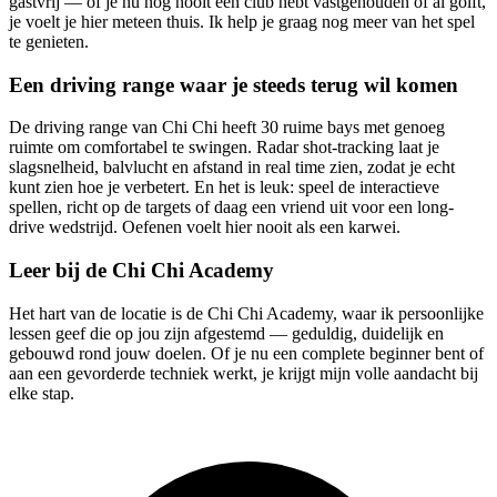
gastvrij — of je nu nog nooit een club hebt vastgehouden of al golft,
je voelt je hier meteen thuis. Ik help je graag nog meer van het spel
te genieten.
Een driving range waar je steeds terug wil komen
De driving range van Chi Chi heeft 30 ruime bays met genoeg
ruimte om comfortabel te swingen. Radar shot-tracking laat je
slagsnelheid, balvlucht en afstand in real time zien, zodat je echt
kunt zien hoe je verbetert. En het is leuk: speel de interactieve
spellen, richt op de targets of daag een vriend uit voor een long-
drive wedstrijd. Oefenen voelt hier nooit als een karwei.
Leer bij de Chi Chi Academy
Het hart van de locatie is de Chi Chi Academy, waar ik persoonlijke
lessen geef die op jou zijn afgestemd — geduldig, duidelijk en
gebouwd rond jouw doelen. Of je nu een complete beginner bent of
aan een gevorderde techniek werkt, je krijgt mijn volle aandacht bij
elke stap.