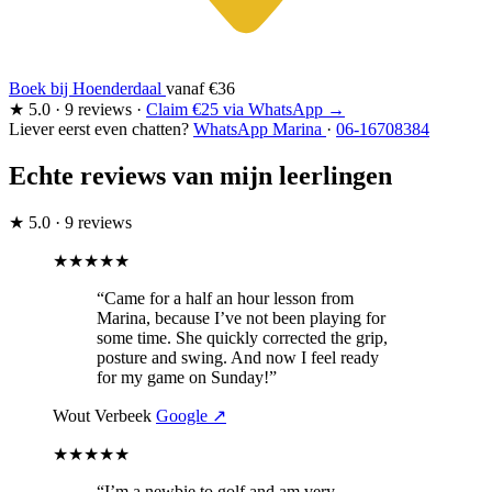
Boek bij Hoenderdaal
vanaf
€36
★
5.0
·
9 reviews
·
Claim €25 via WhatsApp →
Liever eerst even chatten?
WhatsApp Marina
·
06-16708384
Echte reviews
van mijn leerlingen
★
5.0
·
9 reviews
★★★★★
“Came for a half an hour lesson from
Marina, because I’ve not been playing for
some time. She quickly corrected the grip,
posture and swing. And now I feel ready
for my game on Sunday!”
Wout Verbeek
Google ↗
★★★★★
“I’m a newbie to golf and am very