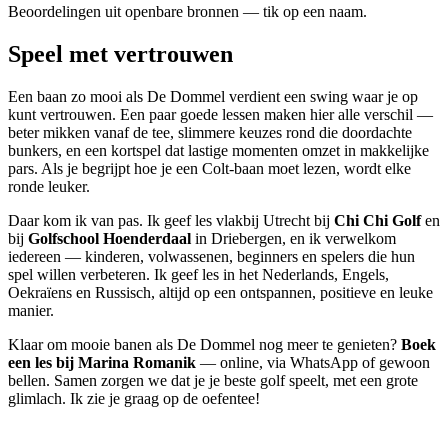
Beoordelingen uit openbare bronnen — tik op een naam.
Speel met vertrouwen
Een baan zo mooi als De Dommel verdient een swing waar je op
kunt vertrouwen. Een paar goede lessen maken hier alle verschil —
beter mikken vanaf de tee, slimmere keuzes rond die doordachte
bunkers, en een kortspel dat lastige momenten omzet in makkelijke
pars. Als je begrijpt hoe je een Colt-baan moet lezen, wordt elke
ronde leuker.
Daar kom ik van pas. Ik geef les vlakbij Utrecht bij
Chi Chi Golf
en
bij
Golfschool Hoenderdaal
in Driebergen, en ik verwelkom
iedereen — kinderen, volwassenen, beginners en spelers die hun
spel willen verbeteren. Ik geef les in het Nederlands, Engels,
Oekraïens en Russisch, altijd op een ontspannen, positieve en leuke
manier.
Klaar om mooie banen als De Dommel nog meer te genieten?
Boek
een les bij Marina Romanik
— online, via WhatsApp of gewoon
bellen. Samen zorgen we dat je je beste golf speelt, met een grote
glimlach. Ik zie je graag op de oefentee!