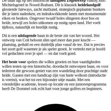
De baan ligt op het historische
landgoed Zegenwerp
vlakbij Sint-
Michielsgestel in Noord-Brabant. Dit is klassiek
heidelandgolf
:
glooiende fairways, zacht stuifzand, strategisch geplaatste bunkers
die je laten nadenken, en indrukwekkende lanen met monumentale
eiken en beuken. Ongeveer twaalf holes slingeren door bos en
heide, terwijl zes holes uitkomen op rustig open land. Het voelt
tijdloos, natuurlijk en heerlijk rustig.
Dit is een
uitdagende
baan in de beste zin van het woord. Het
ontwerp van Colt beloont slim spel meer dan pure kracht —
plaatsing, geduld en een duidelijk plan vanaf de tee. Dat is precies
het soort golf waarmee je als speler groeit. Je vertrekt met je hoofd
vol gedachten over je spel — en dat voelt goed.
Het beste voor
spelers die willen groeien en hun vaardigheden
willen testen op een historische, doordacht ontworpen baan, en voor
iedereen die gewoon geniet van een wandeling door prachtige oude
heide. Gasten met een handicap zijn van harte welkom (introductie
is vereist), wat het tot een bijzonder uitje maakt. Met een
vriendelijke academie, lessen op locatie en een juniorenprogramma
heeft De Dommel ook echt hart voor jonge golfers en beginners.