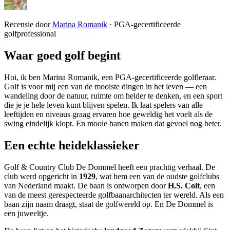
Recensie door
Marina Romanik
·
PGA-gecertificeerde
golfprofessional
Waar goed golf begint
Hoi, ik ben Marina Romanik, een PGA-gecertificeerde golfleraar.
Golf is voor mij een van de mooiste dingen in het leven — een
wandeling door de natuur, ruimte om helder te denken, en een sport
die je je hele leven kunt blijven spelen. Ik laat spelers van alle
leeftijden en niveaus graag ervaren hoe geweldig het voelt als de
swing eindelijk klopt. En mooie banen maken dat gevoel nog beter.
Een echte heideklassieker
Golf & Country Club De Dommel heeft een prachtig verhaal. De
club werd opgericht in
1929
, wat hem een van de oudste golfclubs
van Nederland maakt. De baan is ontworpen door
H.S. Colt
, een
van de meest gerespecteerde golfbaanarchitecten ter wereld. Als een
baan zijn naam draagt, staat de golfwereld op. En De Dommel is
een juweeltje.