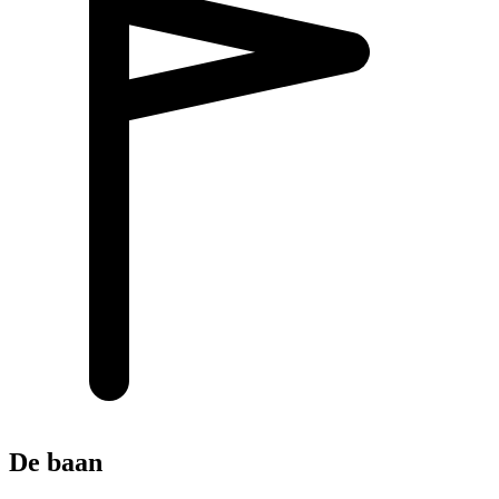
De baan