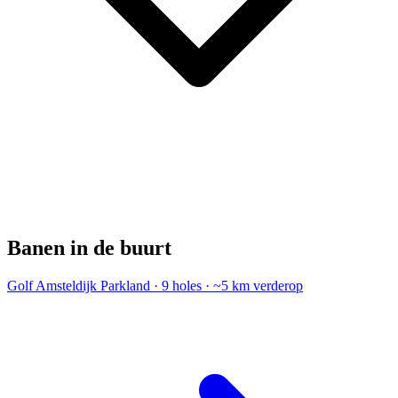
Banen in de buurt
Golf Amsteldijk
Parkland · 9 holes · ~5 km verderop