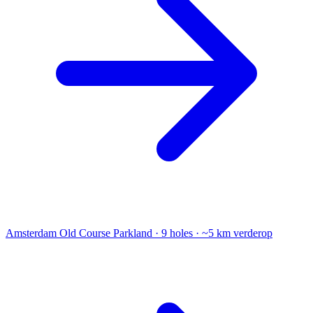
Amsterdam Old Course
Parkland · 9 holes · ~5 km verderop