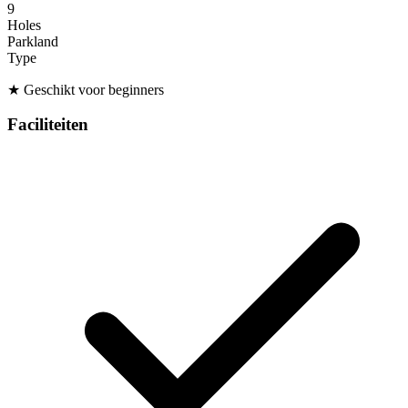
9
Holes
Parkland
Type
★
Geschikt voor beginners
Faciliteiten