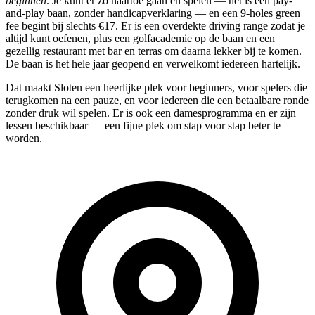
beginnen
. Je kunt er zo naartoe gaan en spelen — het is een pay-
and-play baan, zonder handicapverklaring — en een 9-holes green
fee begint bij slechts €17. Er is een overdekte driving range zodat je
altijd kunt oefenen, plus een golfacademie op de baan en een
gezellig restaurant met bar en terras om daarna lekker bij te komen.
De baan is het hele jaar geopend en verwelkomt iedereen hartelijk.
Dat maakt Sloten een heerlijke plek voor beginners, voor spelers die
terugkomen na een pauze, en voor iedereen die een betaalbare ronde
zonder druk wil spelen. Er is ook een damesprogramma en er zijn
lessen beschikbaar — een fijne plek om stap voor stap beter te
worden.