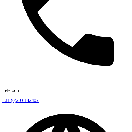
Telefoon
+31 (0)20 6142402