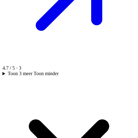
4.7 / 5 · 3
Toon 3 meer
Toon minder