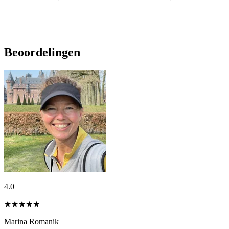
Beoordelingen
4.0
★★★★
★
Marina Romanik