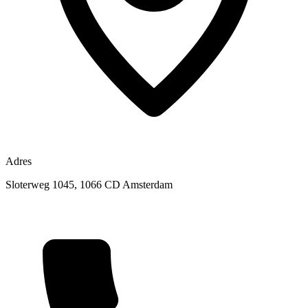
Adres
Sloterweg 1045, 1066 CD Amsterdam