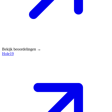
Bekijk beoordelingen →
Hole19