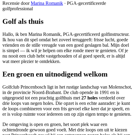
Recensie door
Marina Romanik
·
PGA-gecertificeerde
golfprofessional
Golf als thuis
Hallo, ik ben Marina Romanik, PGA-gecertificeerd golfinstructeur.
Ik hou van dit spel omdat het zoveel teruggeeft: frisse lucht, goede
vrienden en de stille vreugde van een goed geslagen bal. Mijn doel
is simpel — ik wil je helpen om elke ronde meer te genieten. Of je
nu nooit een club hebt vastgehouden of al goed speelt, er is altijd
wat meer plezier te ontdekken.
Een groen en uitnodigend welkom
Golfclub Princenbosch ligt in het rustige landschap van Molenschot,
in de provincie Noord-Brabant. De club opende in 1991 en is
uitgegroeid tot een prachtig golfthuis met
27 holes
verdeeld over
drie loops van negen holes. Die opzet is een echte aanrader: je kunt
de loops combineren voor een fris gevoel elke keer dat je speelt, en
er is volop ruimte voor iedereen om op zijn eigen tempo te genieten.
De omgeving is open en groen, het soort plek waar een
ochtendronde gewoon goed voelt. Met drie loops om uit te kiezen