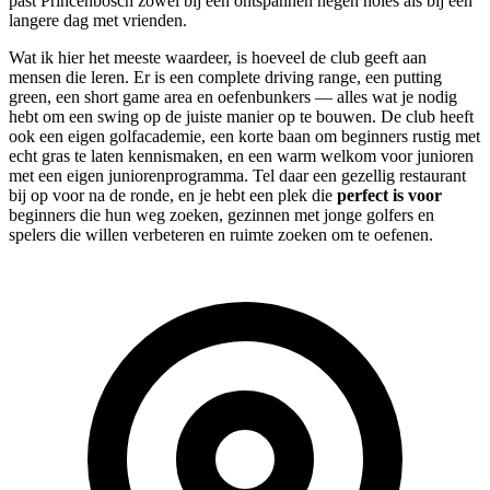
past Princenbosch zowel bij een ontspannen negen holes als bij een
langere dag met vrienden.
Wat ik hier het meeste waardeer, is hoeveel de club geeft aan
mensen die leren. Er is een complete driving range, een putting
green, een short game area en oefenbunkers — alles wat je nodig
hebt om een swing op de juiste manier op te bouwen. De club heeft
ook een eigen golfacademie, een korte baan om beginners rustig met
echt gras te laten kennismaken, en een warm welkom voor junioren
met een eigen juniorenprogramma. Tel daar een gezellig restaurant
bij op voor na de ronde, en je hebt een plek die
perfect is voor
beginners die hun weg zoeken, gezinnen met jonge golfers en
spelers die willen verbeteren en ruimte zoeken om te oefenen.