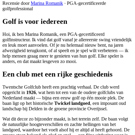
Recensie door
Marina Romanik
·
PGA-gecertificeerde
golfprofessional
Golf is voor iedereen
Hoi, ik ben Marina Romanik, een PGA-gecertificeerd
golfinstructeur. Ik vind dat golf vanaf je allereerste swing vriendelijk
en leuk moet aanvoelen. Of je nu helemaal nieuw bent, na jaren
afwezigheid terugkomt, of al speelt en je spel wilt verbeteren — ik
help mensen graag meer te genieten van hun golf. Elke speler is
anders, en dat maakt lesgeven zo mooi.
Een club met een rijke geschiedenis
Twentsche Golfclub heeft een prachtig verhaal. De club werd
opgericht in
1926
, wat hem tot een van de oudere golfclubs van
Nederland maakt — bijna een eeuw golf op één mooie plek. De
baan ligt op het historische
Twickel landgoed
, een imposant oud
landschap bij Delden in de groene provincie Overijssel.
Wat dit decor zo bijzonder maakt, is het terrein zelf. De baan volgt
de natuurlijke hoogteverschillen en zachte hellingen van het
landgoed, waardoor het voelt alsof hij er altijd al heeft gehoord. De