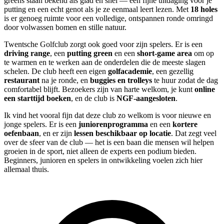
greens staan bekend als glad en snel — een fijne uitdaging voor je
putting en een echt genot als je ze eenmaal leert lezen. Met
18 holes
is er genoeg ruimte voor een volledige, ontspannen ronde omringd
door volwassen bomen en stille natuur.
Twentsche Golfclub zorgt ook goed voor zijn spelers. Er is een
driving range
, een
putting green
en een
short-game area
om op
te warmen en te werken aan de onderdelen die de meeste slagen
schelen. De club heeft een eigen
golfacademie
, een gezellig
restaurant
na je ronde, en
buggies en trolleys
te huur zodat de dag
comfortabel blijft. Bezoekers zijn van harte welkom, je kunt
online
een starttijd boeken
, en de club is
NGF-aangesloten
.
Ik vind het vooral fijn dat deze club zo welkom is voor nieuwe en
jonge spelers. Er is een
juniorenprogramma
en een
kortere
oefenbaan
, en er zijn
lessen beschikbaar op locatie
. Dat zegt veel
over de sfeer van de club — het is een baan die mensen wil helpen
groeien in de sport, niet alleen de experts een podium bieden.
Beginners, junioren en spelers in ontwikkeling voelen zich hier
allemaal thuis.