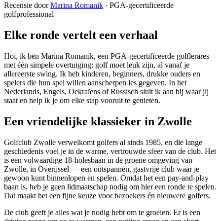
Recensie door
Marina Romanik
·
PGA-gecertificeerde
golfprofessional
Elke ronde vertelt een verhaal
Hoi, ik ben Marina Romanik, een PGA-gecertificeerde golflerares
met één simpele overtuiging: golf moet leuk zijn, al vanaf je
allereerste swing. Ik heb kinderen, beginners, drukke ouders en
spelers die hun spel willen aanscherpen les gegeven. In het
Nederlands, Engels, Oekraïens of Russisch sluit ik aan bij waar jij
staat en help ik je om elke stap vooruit te genieten.
Een vriendelijke klassieker in Zwolle
Golfclub Zwolle verwelkomt golfers al sinds 1985, en die lange
geschiedenis voel je in de warme, vertrouwde sfeer van de club. Het
is een volwaardige 18-holesbaan in de groene omgeving van
Zwolle, in Overijssel — een ontspannen, gastvrije club waar je
gewoon kunt binnenlopen en spelen. Omdat het een pay-and-play
baan is, heb je geen lidmaatschap nodig om hier een ronde te spelen.
Dat maakt het een fijne keuze voor bezoekers én nieuwere golfers.
De club geeft je alles wat je nodig hebt om te groeien. Er is een