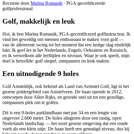
Recensie door
Marina Romanik
·
PGA-gecertificeerde
golfprofessional
Golf, makkelijk en leuk
Hoi, ik ben Marina Romanik, PGA-gecertificeerd golfinstructeur. Ik
vind het geweldig om mensen enthousiast te maken voor golf —
van de allereerste swing tot het moment dat een lastige slag eindelijk
lukt. Ik geef les in het Nederlands, Engels, Oekraïens en Russisch,
en ik verwelkom alle leeftijden en niveaus. Waar je ook speelt, mijn
doel is hetzelfde: golf simpel, ontspannen en leuk maken.
Een uitnodigende 9 holes
Golf Amsteldijk, ook bekend als Land van Aemstel Golf, ligt in het
groene poldergebied van Amstelveen. De baan opende in 2012,
ontworpen door Allen Rijks, en groeide snel uit tot een gezellige,
ontspannen plek om te golfen.
Dit is een 9-holes parklandbaan met par 34 en een lengte van
ongeveer 2.600 meter. De holes slingeren door een rustig, open
Nederlands landschap — het soort groene omgeving dat een ronde
voelt als een klein uitje. De baan heeft een gematigd niveau, dus hij