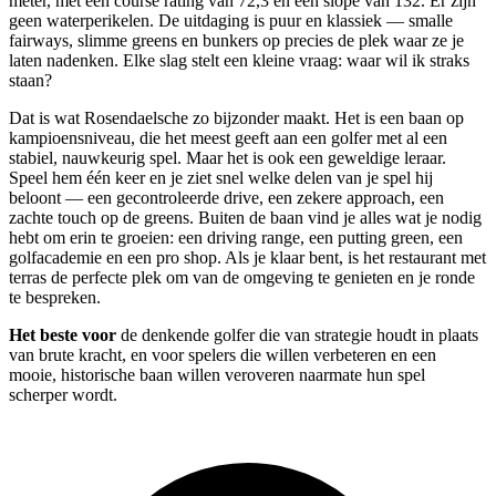
meter, met een course rating van 72,3 en een slope van 132. Er zijn
geen waterperikelen. De uitdaging is puur en klassiek — smalle
fairways, slimme greens en bunkers op precies de plek waar ze je
laten nadenken. Elke slag stelt een kleine vraag: waar wil ik straks
staan?
Dat is wat Rosendaelsche zo bijzonder maakt. Het is een baan op
kampioensniveau, die het meest geeft aan een golfer met al een
stabiel, nauwkeurig spel. Maar het is ook een geweldige leraar.
Speel hem één keer en je ziet snel welke delen van je spel hij
beloont — een gecontroleerde drive, een zekere approach, een
zachte touch op de greens. Buiten de baan vind je alles wat je nodig
hebt om erin te groeien: een driving range, een putting green, een
golfacademie en een pro shop. Als je klaar bent, is het restaurant met
terras de perfecte plek om van de omgeving te genieten en je ronde
te bespreken.
Het beste voor
de denkende golfer die van strategie houdt in plaats
van brute kracht, en voor spelers die willen verbeteren en een
mooie, historische baan willen veroveren naarmate hun spel
scherper wordt.