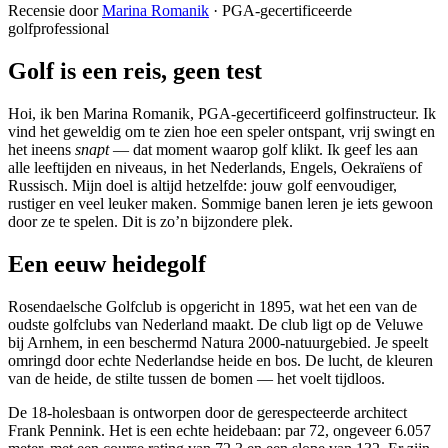
Recensie door
Marina Romanik
·
PGA-gecertificeerde
golfprofessional
Golf is een reis, geen test
Hoi, ik ben Marina Romanik, PGA-gecertificeerd golfinstructeur. Ik
vind het geweldig om te zien hoe een speler ontspant, vrij swingt en
het ineens
snapt
— dat moment waarop golf klikt. Ik geef les aan
alle leeftijden en niveaus, in het Nederlands, Engels, Oekraïens of
Russisch. Mijn doel is altijd hetzelfde: jouw golf eenvoudiger,
rustiger en veel leuker maken. Sommige banen leren je iets gewoon
door ze te spelen. Dit is zo’n bijzondere plek.
Een eeuw heidegolf
Rosendaelsche Golfclub is opgericht in 1895, wat het een van de
oudste golfclubs van Nederland maakt. De club ligt op de Veluwe
bij Arnhem, in een beschermd Natura 2000-natuurgebied. Je speelt
omringd door echte Nederlandse heide en bos. De lucht, de kleuren
van de heide, de stilte tussen de bomen — het voelt tijdloos.
De 18-holesbaan is ontworpen door de gerespecteerde architect
Frank Pennink. Het is een echte heidebaan: par 72, ongeveer 6.057