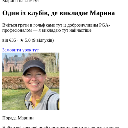
Марина навчає тут
Один із клубів, де викладає Марина
Вчіться грати в гольф саме тут із доброзичливим PGA-
професіоналом — я викладаю тут найчастіше.
від
€35
·
★
5.0
(9 відгуків)
Замовити урок тут
Порада Марини
Найкращі групові події поєднують трохи коучингу з купою