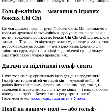
Невимушено, інклюзивно й незабутньо — і це зближує людей.
Гольф-клініка + змагання в ігрових
боксах Chi Chi
Це моя фірмова подія, і групи її обожнюють. Ми починаємо з
короткої дружньої
гольф-клініки
, щоб усі вивчили основи, а
потім переходимо до
ігрових боксів Chi Chi Golf
для веселого
змагання. Технологія відстежує кожен удар і веде рахунок, тож
це трохи схоже на боулінг — але з ключками. Ідеально для
змішаних груп, адже початківці та досвідчені гравці можуть
змагатися разом і чудово провести час.
Дитячі та підліткові гольф-свята
Шукаєте активну, оригінальну ідею для дня народження?
Гольф-свято для дітей чи підлітків
— чудовий вибір. Я
роблю його грайливим, безпечним і повним ігор, тож діти
захоплені й задоволені від початку до кінця — і власні ключки
нікому не потрібні. Хочете також регулярні заняття?
Перегляньте мої
уроки гольфу для дітей в Утрехті
.
Події на вашому полі — або гольф-