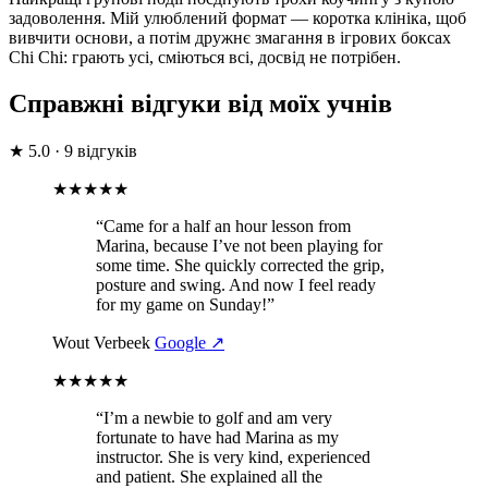
задоволення. Мій улюблений формат — коротка клініка, щоб
вивчити основи, а потім дружнє змагання в ігрових боксах
Chi Chi: грають усі, сміються всі, досвід не потрібен.
Справжні відгуки
від моїх учнів
★
5.0
·
9 відгуків
★★★★★
“Came for a half an hour lesson from
Marina, because I’ve not been playing for
some time. She quickly corrected the grip,
posture and swing. And now I feel ready
for my game on Sunday!”
Wout Verbeek
Google ↗
★★★★★
“I’m a newbie to golf and am very
fortunate to have had Marina as my
instructor. She is very kind, experienced
and patient. She explained all the