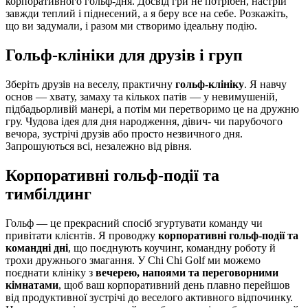
корпоративного гольф-дня. Досвід гри не потрібен, настрій
завжди теплий і піднесений, а я беру все на себе. Розкажіть,
що ви задумали, і разом ми створимо ідеальну подію.
Гольф-клініки для друзів і груп
Зберіть друзів на веселу, практичну
гольф-клініку
. Я навчу
основ — хвату, замаху та кількох патів — у невимушеній,
підбадьорливій манері, а потім ми перетворимо це на дружню
гру. Чудова ідея для дня народження, дівич- чи парубочого
вечора, зустрічі друзів або просто незвичного дня.
Запрошуються всі, незалежно від рівня.
Корпоративні гольф-події та
тимбілдинг
Гольф — це прекрасний спосіб згуртувати команду чи
привітати клієнтів. Я проводжу
корпоративні гольф-події та
командні дні
, що поєднують коучинг, командну роботу й
трохи дружнього змагання. У Chi Chi Golf ми можемо
поєднати клініку з
вечерею, напоями та переговорними
кімнатами
, щоб ваш корпоративний день плавно перейшов
від продуктивної зустрічі до веселого активного відпочинку.