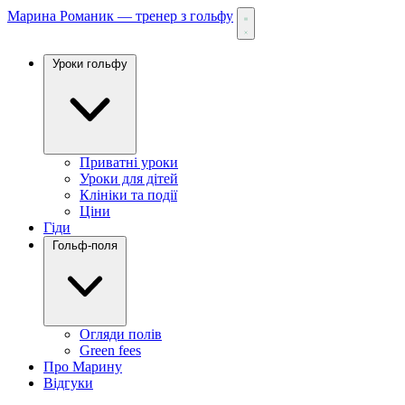
Марина Романик — тренер з гольфу
Уроки гольфу
Приватні уроки
Уроки для дітей
Клініки та події
Ціни
Гіди
Гольф-поля
Огляди полів
Green fees
Про Марину
Відгуки