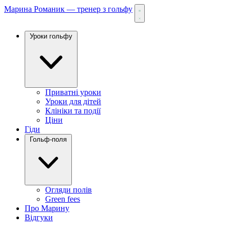
Марина Романик — тренер з гольфу
Уроки гольфу
Приватні уроки
Уроки для дітей
Клініки та події
Ціни
Гіди
Гольф-поля
Огляди полів
Green fees
Про Марину
Відгуки