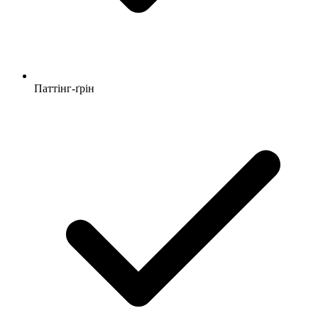
Паттінг-ґрін