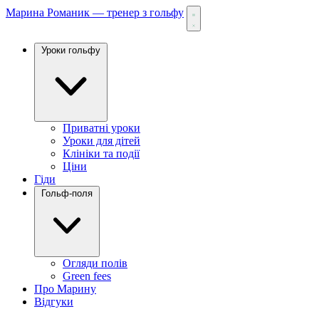
Марина Романик — тренер з гольфу
Уроки гольфу
Приватні уроки
Уроки для дітей
Клініки та події
Ціни
Гіди
Гольф-поля
Огляди полів
Green fees
Про Марину
Відгуки