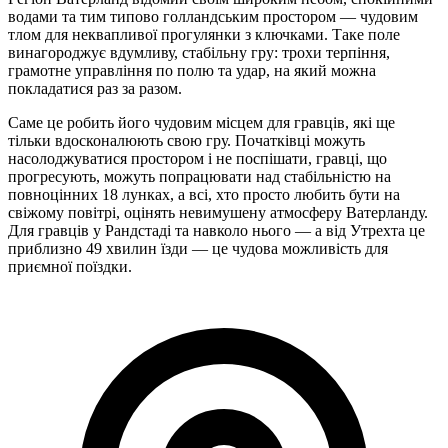
водами та тим типово голландським простором — чудовим
тлом для неквапливої прогулянки з ключками. Таке поле
винагороджує вдумливу, стабільну гру: трохи терпіння,
грамотне управління по полю та удар, на який можна
покладатися раз за разом.
Саме це робить його чудовим місцем для гравців, які ще
тільки вдосконалюють свою гру. Початківці можуть
насолоджуватися простором і не поспішати, гравці, що
прогресують, можуть попрацювати над стабільністю на
повноцінних 18 лунках, а всі, хто просто любить бути на
свіжому повітрі, оцінять невимушену атмосферу Ватерланду.
Для гравців у Рандстаді та навколо нього — а від Утрехта це
приблизно 49 хвилин їзди — це чудова можливість для
приємної поїздки.