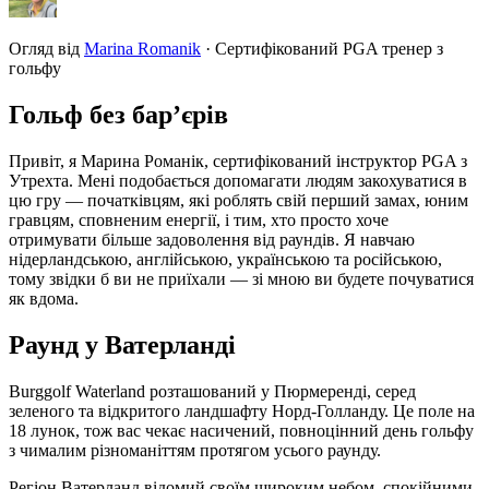
Огляд від
Marina Romanik
·
Сертифікований PGA тренер з
гольфу
Гольф без бар’єрів
Привіт, я Марина Романік, сертифікований інструктор PGA з
Утрехта. Мені подобається допомагати людям закохуватися в
цю гру — початківцям, які роблять свій перший замах, юним
гравцям, сповненим енергії, і тим, хто просто хоче
отримувати більше задоволення від раундів. Я навчаю
нідерландською, англійською, українською та російською,
тому звідки б ви не приїхали — зі мною ви будете почуватися
як вдома.
Раунд у Ватерланді
Burggolf Waterland розташований у Пюрмеренді, серед
зеленого та відкритого ландшафту Норд-Голланду. Це поле на
18 лунок, тож вас чекає насичений, повноцінний день гольфу
з чималим різноманіттям протягом усього раунду.
Регіон Ватерланд відомий своїм широким небом, спокійними