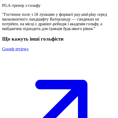
PGA-тренер з гольфу
“Гостинне поле з 18 лунками у форматі pay-and-play серед
мальовничого ландшафту Ватерланду — гандикап не
потрібен, на місці є дравінг-рейндж і академія гольфу, а
майданчик підходить для гравців будь-якого рівня.”
Що кажуть інші гольфісти
Google reviews