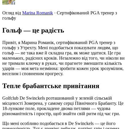
Огляд від
Marina Romanik
·
Сертифікований PGA тренер з
гольфу
Гольф — це радість
Привіт, я Марина Романік, сертифікований PGA тренер з
гольфу з Утрехту. Мені подобається показувати людям, що
гольф — не така вже й складна гра, як може здатися. Це гра
маленьких, радісних кроків. Незалежно від того, чи ніколи ви
не тримали ключку в руках, чи прагнете зменшити кількість
ударів — моя мета незмінна: зробити кожен урок зрозумілим,
веселим і сповненим прогресу.
Тепле брабантське привітання
Golfclub De Swinckels розташований у зеленій сільській
місцевості Зомерена, у самому серці Північного Брабанту. Це
18-лункове поле, прокладене двома петлями — чудова
різноманітність і простір, щоб знайти свій ритм під час гри.
Що мені особливо подобається в De Swinckels — це його
повноцінність. Тут є дривінг-рейндж, паттінг-грін і окрема