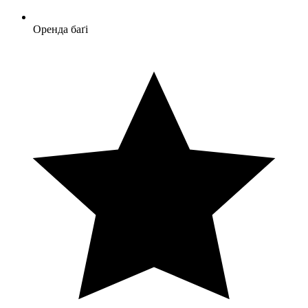
Оренда баґі