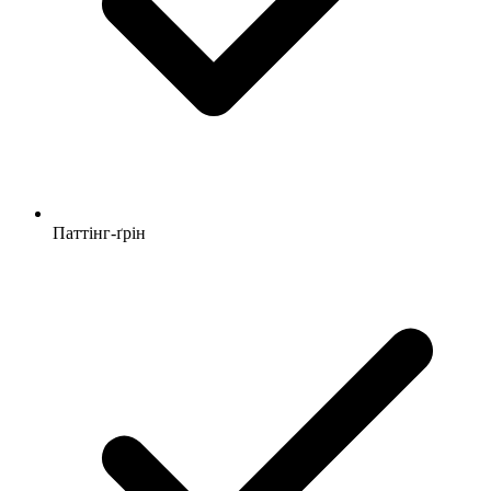
Паттінг-ґрін