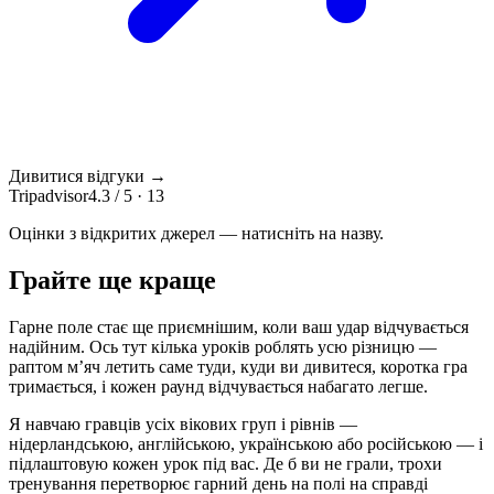
Дивитися відгуки →
Tripadvisor
4.3 / 5 · 13
Оцінки з відкритих джерел — натисніть на назву.
Грайте ще краще
Гарне поле стає ще приємнішим, коли ваш удар відчувається
надійним. Ось тут кілька уроків роблять усю різницю —
раптом м’яч летить саме туди, куди ви дивитеся, коротка гра
тримається, і кожен раунд відчувається набагато легше.
Я навчаю гравців усіх вікових груп і рівнів —
нідерландською, англійською, українською або російською — і
підлаштовую кожен урок під вас. Де б ви не грали, трохи
тренування перетворює гарний день на полі на справді