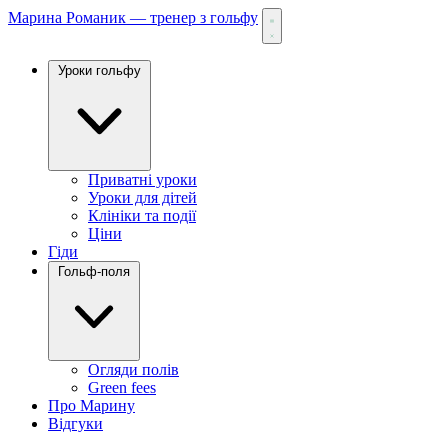
Марина Романик — тренер з гольфу
Уроки гольфу
Приватні уроки
Уроки для дітей
Клініки та події
Ціни
Гіди
Гольф-поля
Огляди полів
Green fees
Про Марину
Відгуки