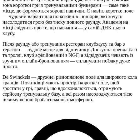
зона короткої гри з тренувальними бункерами — саме таке
місце, де формуються хороші навички. Є навіть коротке поле
— чудовий варіант для початківців і юніорів, які хочуть
насолодитися грою без тиску повного раунду. Академія на
місці свідчить про те, що навчання — у самій ДНК цього
клубу.
Після раунду або тренування ресторан клубхаусу та бар з
терасою — чудове місце для відпочинку. Доступна оренда багі
та троллі, клуб афілійований з NGF, а відвідувачів чекають із
зручним онлайн-бронюванням — спланувати поїздку дуже
просто.
De Swinckels — дружнє, різнопланове поле для широкого кола
гравців. Початківці мають простір і коротке поле, щоб
зростати у грі, гравці, що вдосконалюються, отримують
серйозну тренувальну базу, а всі разом насолоджуються тією
невимушеною брабантською атмосферою.