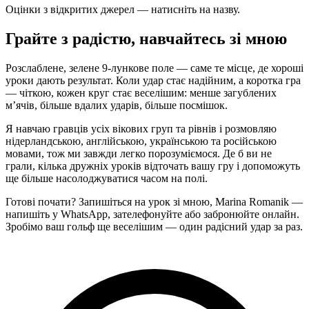
Оцінки з відкритих джерел — натисніть на назву.
Грайте з радістю, навчайтесь зі мною
Розслаблене, зелене 9-лункове поле — саме те місце, де хороші
уроки дають результат. Коли удар стає надійним, а коротка гра
— чіткою, кожен круг стає веселішим: менше загублених
м’ячів, більше вдалих ударів, більше посмішок.
Я навчаю гравців усіх вікових груп та рівнів і розмовляю
нідерландською, англійською, українською та російською
мовами, тож ми завжди легко порозуміємося. Де б ви не
грали, кілька дружніх уроків відточать вашу гру і допоможуть
ще більше насолоджуватися часом на полі.
Готові почати? Запишіться на урок зі мною, Marina Romanik —
напишіть у WhatsApp, зателефонуйте або забронюйте онлайн.
Зробімо ваш гольф ще веселішим — один радісний удар за раз.