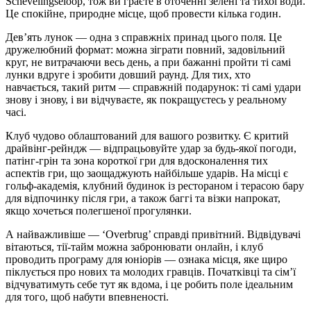
Schevelingseloop, тож ви граєте в оточенні зелені та тихої води.
Це спокійне, природне місце, щоб провести кілька годин.
Дев’ять лунок — одна з справжніх принад цього поля. Це
дружелюбний формат: можна зіграти повний, задовільний
круг, не витрачаючи весь день, а при бажанні пройти ті самі
лунки вдруге і зробити довший раунд. Для тих, хто
навчається, такий ритм — справжній подарунок: ті самі удари
знову і знову, і ви відчуваєте, як покращуєтесь у реальному
часі.
Клуб чудово облаштований для вашого розвитку. Є критий
драйвінг-рейндж — відпрацьовуйте удар за будь-якої погоди,
патінг-грін та зона короткої гри для вдосконалення тих
аспектів гри, що заощаджують найбільше ударів. На місці є
гольф-академія, клубний будинок із рестораном і терасою бару
для відпочинку після гри, а також баггі та візки напрокат,
якщо хочеться полегшеної прогулянки.
А найважливіше — ‘Overbrug’ справді привітний. Відвідувачі
вітаються, тії-тайм можна забронювати онлайн, і клуб
проводить програму для юніорів — ознака місця, яке щиро
піклується про нових та молодих гравців. Початківці та сім’ї
відчуватимуть себе тут як вдома, і це робить поле ідеальним
для того, щоб набути впевненості.