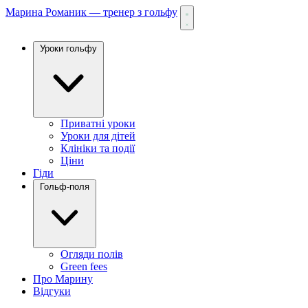
Марина Романик — тренер з гольфу
Уроки гольфу
Приватні уроки
Уроки для дітей
Клініки та події
Ціни
Гіди
Гольф-поля
Огляди полів
Green fees
Про Марину
Відгуки