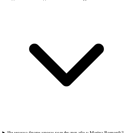
Чи можна брати уроки гольфу тут або у Marina Romanik?