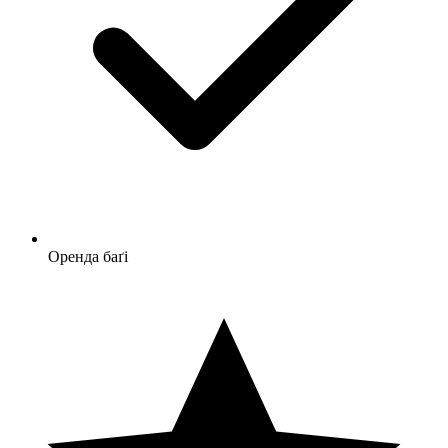
Оренда баґі