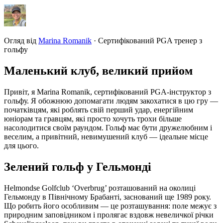
Огляд від
Marina Romanik
·
Сертифікований PGA тренер з
гольфу
Маленький клуб, великий прийом
Привіт, я Marina Romanik, сертифікований PGA-інструктор з
гольфу. Я обожнюю допомагати людям закохатися в цю гру —
початківцям, які роблять свій перший удар, енергійним
юніорам та гравцям, які просто хочуть трохи більше
насолодитися своїм раундом. Гольф має бути дружелюбним і
веселим, а привітний, невимушений клуб — ідеальне місце
для цього.
Зелений гольф у Гельмонді
Helmondse Golfclub ‘Overbrug’ розташований на околиці
Гельмонду в Північному Брабанті, заснований ще 1989 року.
Що робить його особливим — це розташування: поле межує з
природним заповідником і пролягає вздовж невеличкої річки