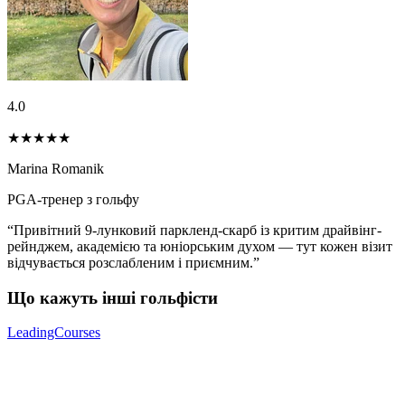
4.0
★★★★
★
Marina Romanik
PGA-тренер з гольфу
“Привітний 9-лунковий паркленд-скарб із критим драйвінг-
рейнджем, академією та юніорським духом — тут кожен візит
відчувається розслабленим і приємним.”
Що кажуть інші гольфісти
LeadingCourses