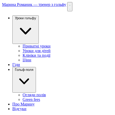
Марина Романик — тренер з гольфу
Уроки гольфу
Приватні уроки
Уроки для дітей
Клініки та події
Ціни
Гіди
Гольф-поля
Огляди полів
Green fees
Про Марину
Відгуки