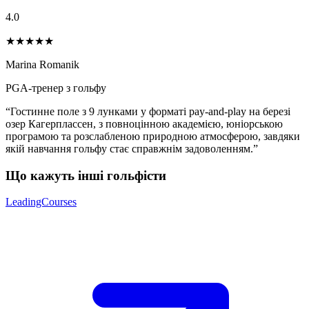
4.0
★★★★
★
Marina Romanik
PGA-тренер з гольфу
“Гостинне поле з 9 лунками у форматі pay-and-play на березі
озер Кагерплассен, з повноцінною академією, юніорською
програмою та розслабленою природною атмосферою, завдяки
якій навчання гольфу стає справжнім задоволенням.”
Що кажуть інші гольфісти
LeadingCourses