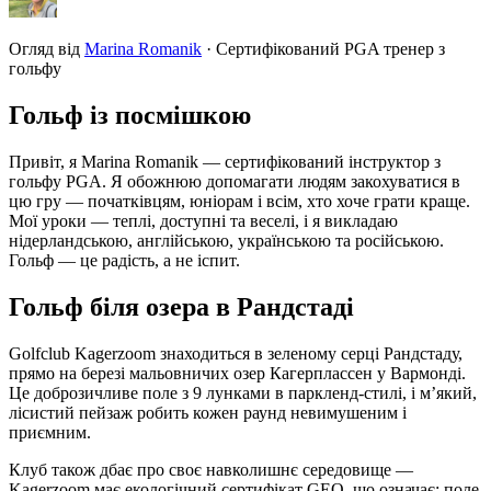
Огляд від
Marina Romanik
·
Сертифікований PGA тренер з
гольфу
Гольф із посмішкою
Привіт, я Marina Romanik — сертифікований інструктор з
гольфу PGA. Я обожнюю допомагати людям закохуватися в
цю гру — початківцям, юніорам і всім, хто хоче грати краще.
Мої уроки — теплі, доступні та веселі, і я викладаю
нідерландською, англійською, українською та російською.
Гольф — це радість, а не іспит.
Гольф біля озера в Рандстаді
Golfclub Kagerzoom знаходиться в зеленому серці Рандстаду,
прямо на березі мальовничих озер Кагерплассен у Вармонді.
Це доброзичливе поле з 9 лунками в паркленд-стилі, і м’який,
лісистий пейзаж робить кожен раунд невимушеним і
приємним.
Клуб також дбає про своє навколишнє середовище —
Kagerzoom має екологічний сертифікат GEO, що означає: поле