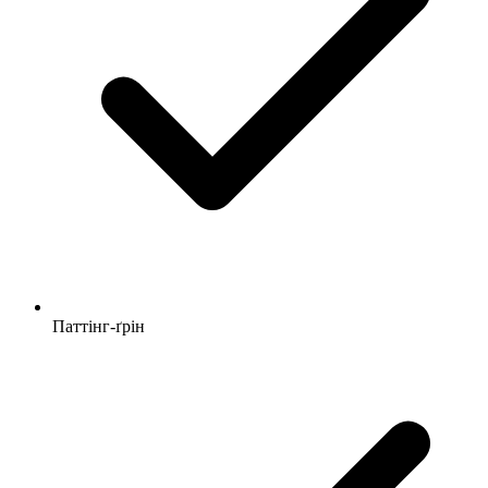
Паттінг-ґрін