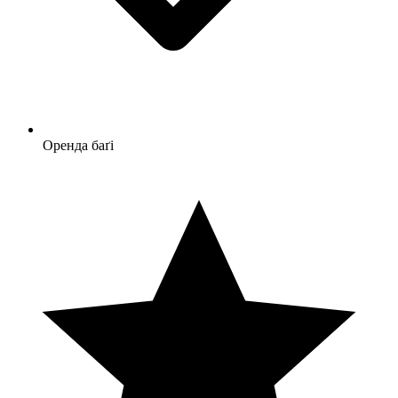
Оренда баґі