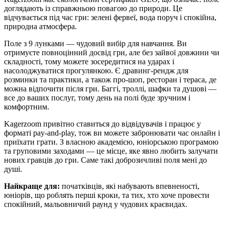
доглядають із справжньою повагою до природи. Це
відчувається під час гри: зелені фервеї, вода поруч і спокійна,
природна атмосфера.
Поле з 9 лунками — чудовий вибір для навчання. Ви
отримуєте повноцінний досвід гри, але без зайвої довжини чи
складності, тому можете зосередитися на ударах і
насолоджуватися прогулянкою. Є дравинг-рендж для
розминки та практики, а також про-шоп, ресторан і тераса, де
можна відпочити після гри. Баггі, троллі, шафки та душові —
все до ваших послуг, тому день на полі буде зручним і
комфортним.
Kagerzoom привітно ставиться до відвідувачів і працює у
форматі pay-and-play, тож ви можете забронювати час онлайн і
приїхати грати. З власною академією, юніорською програмою
та груповими заходами — це місце, яке явно любить залучати
нових гравців до гри. Саме такі доброзичливі поля мені до
душі.
Найкраще для:
початківців, які набувають впевненості,
юніорів, що роблять перші кроки, та тих, хто хоче провести
спокійний, мальовничий раунд у чудових краєвидах.