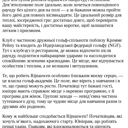
Дев’ятилункове поле ідеальне, коли хочеться повноцінного
раунду без цілого дня на полі — а за бажання можна пройти
його двічі для повних вісімнадцяти. Це ідеальний розмір для
теплої, зосередженої гри: достатньо довге, щоб перевірити
вашу майстерність, і достатньо коротке, щоб залишатися
легким і приємним.
Клуб є частиною дружньої гольф-спільноти поблизу Кромме
Рейну та входить до Нідерландської федерації гольфу (NGF).
Тут є клубгауз із рестораном, де можна відпочити після
раунду, поділитися найкращими ударами та насолодитися
спокійними зеленими краєвидами. Це місце, яке відчувається
особистим і теплим, а не великим і метушливим.
Те, що робить Rijnauwen особливо близьким моєму серцю, —
це власна гольф-академія. Це поле, яке вірить у навчання і в
те, що гравці можуть рости. Початківці тут бажані гості,
юніори мають справжнє місце з окремою програмою, є й
програма для жінок. Групові заходи — невід’ємна частина
тутешнього духу, тому це чудове місце для навчання разом із
друзями або родиною.
Кому ж найбільше сподобається Rijnauwen? Початківцям, які
хочуть м’якого, надихаючого старту. Юніорам, що роблять
перші удари. Гравцям, які вдосконалюються та цінують