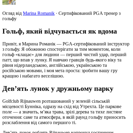
Огляд від
Marina Romanik
·
Сертифікований PGA тренер з
гольфу
Гольф, який відчувається як вдома
Привіт, я Марина Романік — PGA-сертифікований інструктор
з гольфу. Я обожнюю спостерігати за тим моментом, коли
гольф «клацає» для людини — перший чистий удар, перший
патт, що впав у лунку. Я навчаю гравців будь-якого віку та
рівня нідерландською, англійською, українською та
російською мовами, і моя мета проста: зробити вашу гру
кращою і набагато веселішою.
Дев’ять лунок у дружньому парку
Golfclub Rijnauwen розташований у зеленій сільській
місцевості Бунніка, одразу на схід від Утрехта. Це паркове
поле — а значить, м’яка трава, зрілі дерева та тихе листяне
оточення: саме та атмосфера, в якій раунд гольфу приносить
розслаблення від самого першого ті.
Дев’ять лунок роблять Rijnauwen напрочуд гостинним.