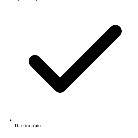
Паттінг-ґрін