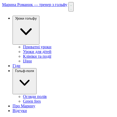
Марина Романик — тренер з гольфу
Уроки гольфу
Приватні уроки
Уроки для дітей
Клініки та події
Ціни
Гіди
Гольф-поля
Огляди полів
Green fees
Про Марину
Відгуки