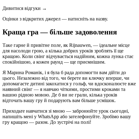
Дивитися відгуки →
Оцінки з відкритих джерел — натисніть на назву.
Краща гра — більше задоволення
Таке гарне й привітне поле, як Rijnauwen, — ідеальне місце
для насолоди грою, а кілька добрих уроків зроблять її ще
кращою. Коли свінг відчувається надійним, кожна лунка стає
спокійнішою, а кожен раунд — ще приємнішим.
Я Марина Романік, і я була б рада допомогти вам дійти до
цього. Незалежно від того, чи берете ви ключку вперше, чи
допомагаєте дитині закохатися у гольф, чи вдосконалюєте вже
наявний свінг — я навчаю чіткими, простими кроками та
вашою рідною мовою. Де б ви не грали, кілька уроків
відточать вашу гру й подарують вам більше усмішок.
Приходьте навчатися зі мною — забронюйте урок сьогодні,
напишіть мені у WhatsApp або зателефонуйте. Зробімо вашу
гру кращою — разом. До зустрічі на полі!