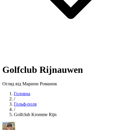
Golfclub Rijnauwen
Огляд від Марини Романик
Головна
/
Гольф-поля
/
Golfclub Kromme Rijn