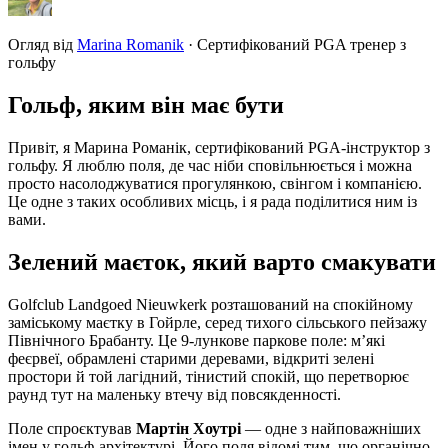
Огляд від
Marina Romanik
·
Сертифікований PGA тренер з
гольфу
Гольф, яким він має бути
Привіт, я Марина Романік, сертифікований PGA-інструктор з
гольфу. Я люблю поля, де час ніби сповільнюється і можна
просто насолоджуватися прогулянкою, свінгом і компанією.
Це одне з таких особливих місць, і я рада поділитися ним із
вами.
Зелений маєток, який варто смакувати
Golfclub Landgoed Nieuwkerk розташований на спокійному
заміському маєтку в Гойрле, серед тихого сільського пейзажу
Північного Брабанту. Це 9-лункове паркове поле: м’які
феєрвеї, обрамлені старими деревами, відкриті зелені
простори й той лагідний, тінистий спокій, що перетворює
раунд тут на маленьку втечу від повсякденності.
Поле спроєктував
Мартін Хоутрі
— одне з найповажніших
імен у гольф-архітектурі. Його поля відомі тим, що органічно