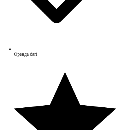
Оренда баґі