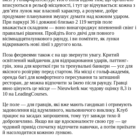
вписуються в рельєф місцевості, і тут це відчувається: кожна з
дев’яти лунок має власний характер, а розумне, добре
продумане планування змушує думати над кожним ударом.
При паркурі 36 і довжині близько 2 119 метрів поле
вважається складним — воно винагороджує впевнений свінг і
правильні рішення. Пройдіть його двічі для повного
вісімнадцятилункового раунду, і ви помітите, як лунки
відкривають нові лінії з другого кола.
Поза феєрвеями також є на що звернути увагу. Критий
освітлений майданчик для відпрацювання ударів, паттинг-
грін, зона для короткої гри та тренувальні банкери — усе для
якісного розігріву перед стартом. На місці є гольф-академія,
оренда багі для комфортного пересування та затишний
ресторан, де можна відпочити за їжею після раунду. Гравці
явно цінують це місце — Nieuwkerk має чудову оцінку 8,3 із
10 на LeadingCourses.
Це поле — для гравців, які вже мають гандикап і отримують
задоволення від вдумливого, мальовничого виклику. Клуб
працює на засадах запрошення, тому тут завжди тихо й
доброзичливо. Якщо ви ще вдосконалюєте свою гру — це
чудовий привід спочатку відточити навички, а потім приїхати
й насолодитися кожною лункою.