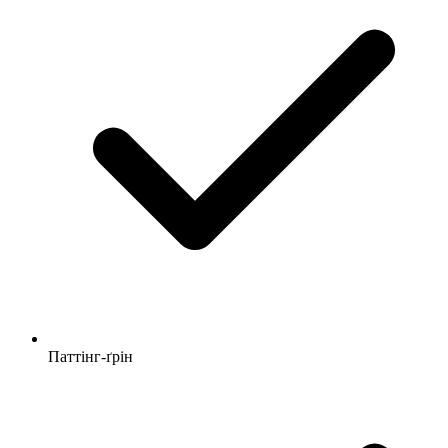
Паттінг-ґрін