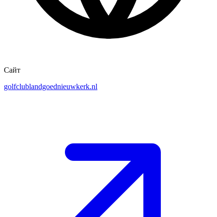
Сайт
golfclublandgoednieuwkerk.nl