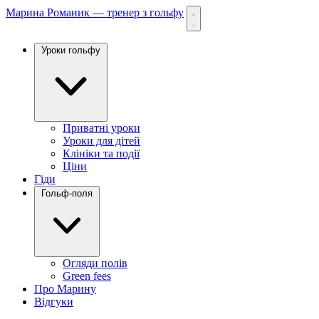
Марина Романик — тренер з гольфу
Уроки гольфу
Приватні уроки
Уроки для дітей
Клініки та події
Ціни
Гіди
Гольф-поля
Огляди полів
Green fees
Про Марину
Відгуки