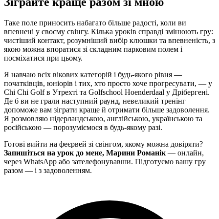
Зіграйте краще разом зі мною
Таке поле приносить набагато більше радості, коли ви
впевнені у своєму свінгу. Кілька уроків справді змінюють гру:
чистіший контакт, розумніший вибір клюшки та впевненість, з
якою можна впоратися зі складним парковим полем і
посміхатися при цьому.
Я навчаю всіх вікових категорій і будь-якого рівня —
початківців, юніорів і тих, хто просто хоче прогресувати, — у
Chi Chi Golf в Утрехті та Golfschool Hoenderdaal у Дрібергені.
Де б ви не грали наступний раунд, невеликий тренінг
допоможе вам зіграти краще й отримати більше задоволення.
Я розмовляю нідерландською, англійською, українською та
російською — порозуміємося в будь-якому разі.
Готові вийти на феєрвей зі свінгом, якому можна довіряти?
Запишіться на урок до мене, Марини Романік
— онлайн,
через WhatsApp або зателефонувавши. Підготуємо вашу гру
разом — і з задоволенням.