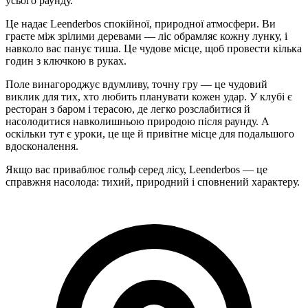
усього раунду.
Це надає Leenderbos спокійної, природної атмосфери. Ви
граєте між зрілими деревами — ліс обрамляє кожну лунку, і
навколо вас панує тиша. Це чудове місце, щоб провести кілька
годин з ключкою в руках.
Поле винагороджує вдумливу, точну гру — це чудовий
виклик для тих, хто любить планувати кожен удар. У клубі є
ресторан з баром і терасою, де легко розслабитися й
насолодитися навколишньою природою після раунду. А
оскільки тут є уроки, це ще й привітне місце для подальшого
вдосконалення.
Якщо вас приваблює гольф серед лісу, Leenderbos — це
справжня насолода: тихий, природний і сповнений характеру.