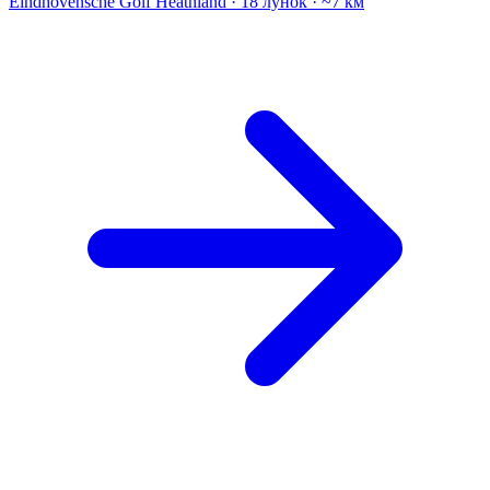
Eindhovensche Golf
Heathland · 18 лунок · ~7 км