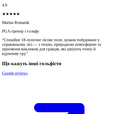
4.0
★★★★
★
Marina Romanik
PGA-тренер з гольфу
“Спокійне 18-луночне лісове поле, цілком побудоване у
справжньому лісі — з тихою, природною атмосферою та
приємним викликом для гравців, які цінують точну й
вдумливу гру.”
Що кажуть інші гольфісти
Google reviews