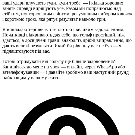
ваші удари влучають туди, куди треба, — і кілька хороших
занять справді вирішують усе. Разом ми попрацюємо над
стійким, повторюваним свінгом, розумнішим вибором ключок
і короткою грою, яка рятує результат навколо грін.
Я викладаю терпляче, з теплотою і великим задоволенням.
Початківці відкривають для себе, що гольф простіший, ніж
здається, а досвідчені гравці знаходять дрібні виправлення, що
дають великі результати. Який би рівень у вас не був — я
підлаштовуюся під вас.
Готові отримувати від гольфу ще більше задоволення?
Запишіться до мене на урок — онлайн, через WhatsApp або
зателефонувавши — і давайте зробимо ваш наступний раунд
найкращим у вашому житті.