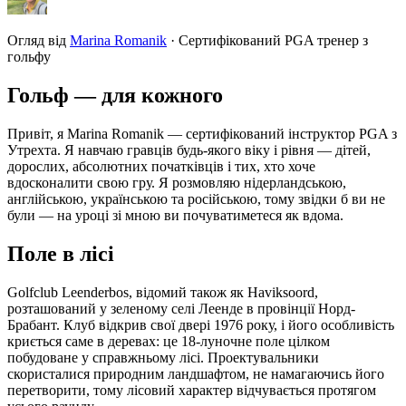
Огляд від
Marina Romanik
·
Сертифікований PGA тренер з
гольфу
Гольф — для кожного
Привіт, я Marina Romanik — сертифікований інструктор PGA з
Утрехта. Я навчаю гравців будь-якого віку і рівня — дітей,
дорослих, абсолютних початківців і тих, хто хоче
вдосконалити свою гру. Я розмовляю нідерландською,
англійською, українською та російською, тому звідки б ви не
були — на уроці зі мною ви почуватиметеся як вдома.
Поле в лісі
Golfclub Leenderbos, відомий також як Haviksoord,
розташований у зеленому селі Леенде в провінції Норд-
Брабант. Клуб відкрив свої двері 1976 року, і його особливість
криється саме в деревах: це 18-луночне поле цілком
побудоване у справжньому лісі. Проектувальники
скористалися природним ландшафтом, не намагаючись його
перетворити, тому лісовий характер відчувається протягом