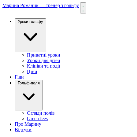
Марина Романик — тренер з гольфу
Уроки гольфу
Приватні уроки
Уроки для дітей
Клініки та події
Ціни
Гіди
Гольф-поля
Огляди полів
Green fees
Про Марину
Відгуки