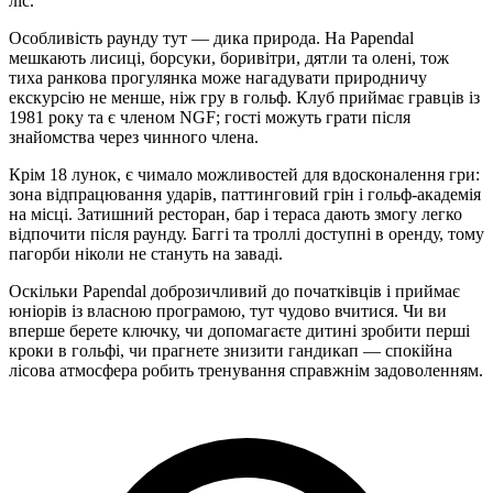
ліс.
Особливість раунду тут — дика природа. На Papendal
мешкають лисиці, борсуки, боривітри, дятли та олені, тож
тиха ранкова прогулянка може нагадувати природничу
екскурсію не менше, ніж гру в гольф. Клуб приймає гравців із
1981 року та є членом NGF; гості можуть грати після
знайомства через чинного члена.
Крім 18 лунок, є чимало можливостей для вдосконалення гри:
зона відпрацювання ударів, паттинговий грін і гольф-академія
на місці. Затишний ресторан, бар і тераса дають змогу легко
відпочити після раунду. Баггі та троллі доступні в оренду, тому
пагорби ніколи не стануть на заваді.
Оскільки Papendal доброзичливий до початківців і приймає
юніорів із власною програмою, тут чудово вчитися. Чи ви
вперше берете ключку, чи допомагаєте дитині зробити перші
кроки в гольфі, чи прагнете знизити гандикап — спокійна
лісова атмосфера робить тренування справжнім задоволенням.