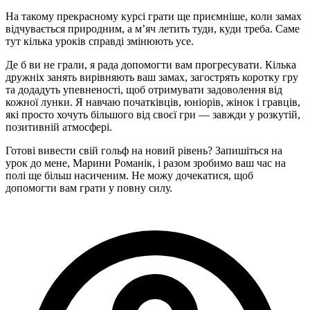
На такому прекрасному курсі грати ще приємніше, коли замах
відчувається природним, а м’яч летить туди, куди треба. Саме
тут кілька уроків справді змінюють усе.
Де б ви не грали, я рада допомогти вам прогресувати. Кілька
дружніх занять вирівняють ваш замах, загострять коротку гру
та додадуть упевненості, щоб отримувати задоволення від
кожної лунки. Я навчаю початківців, юніорів, жінок і гравців,
які просто хочуть більшого від своєї гри — завжди у розкутій,
позитивній атмосфері.
Готові вивести свій гольф на новий рівень? Запишіться на
урок до мене, Марини Романік, і разом зробимо ваш час на
полі ще більш насиченим. Не можу дочекатися, щоб
допомогти вам грати у повну силу.