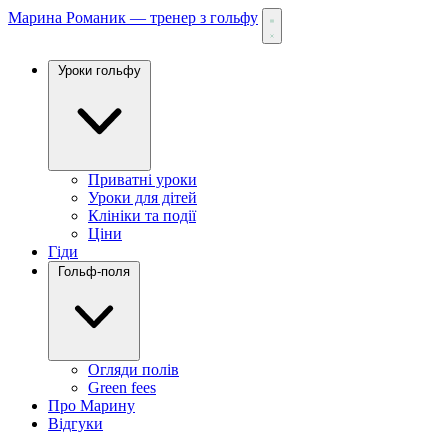
Марина Романик — тренер з гольфу
Уроки гольфу
Приватні уроки
Уроки для дітей
Клініки та події
Ціни
Гіди
Гольф-поля
Огляди полів
Green fees
Про Марину
Відгуки