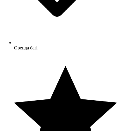
Оренда баґі