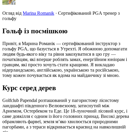
Огляд від
Marina Romanik
·
Сертифікований PGA тренер з
гольфу
Гольф із посмішкою
Привіт, я Марина Романік — сертифікований інструктор з
гольфу PGA, що базується в Утрехті. Я обожнюю допомагати
людям будь-якого віку та рівня закохуватися в цю гру —
початківцям, які вперше роблять замах, енергійним юніорам і
гравцям, які просто хочуть стати кращими. Я викладаю
нідерландською, англійською, українською та російською,
тому кожен почувається як вдома на майданчику зі мною.
Курс серед дерев
Golfclub Papendal розташований у пагористому лісистому
ландшафті південного Велювезоому, затиснутий між
Арнемом, Остербеком та Еде. Це 18-луночний лісовий курс, і
саме довкілля є одним із його головних принад. Високі дерева
обрамляють фарвеї, земля м’яко хвилюється природними
пагорбами, а з тераси відкривається краєвид на навколишній