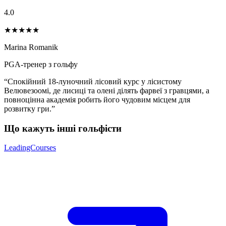
4.0
★★★★
★
Marina Romanik
PGA-тренер з гольфу
“Спокійний 18-луночний лісовий курс у лісистому
Велювезоомі, де лисиці та олені ділять фарвеї з гравцями, а
повноцінна академія робить його чудовим місцем для
розвитку гри.”
Що кажуть інші гольфісти
LeadingCourses