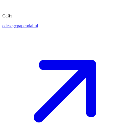
Сайт
edesegcpapendal.nl