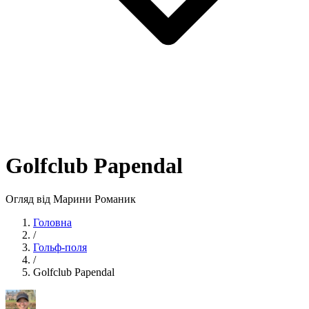
Golfclub Papendal
Огляд від Марини Романик
Головна
/
Гольф-поля
/
Golfclub Papendal