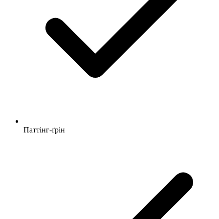
Паттінг-ґрін