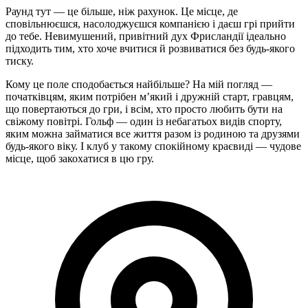
Раунд тут — це більше, ніж рахунок. Це місце, де
сповільнюєшся, насолоджуєшся компанією і даєш грі прийти
до тебе. Невимушений, привітний дух Фрисландії ідеально
підходить тим, хто хоче вчитися й розвиватися без будь-якого
тиску.
Кому це поле сподобається найбільше? На мій погляд —
початківцям, яким потрібен м’який і дружній старт, гравцям,
що повертаються до гри, і всім, хто просто любить бути на
свіжому повітрі. Гольф — один із небагатьох видів спорту,
яким можна займатися все життя разом із родиною та друзями
будь-якого віку. І клуб у такому спокійному краєвиді — чудове
місце, щоб закохатися в цю гру.