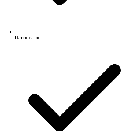
Паттінг-ґрін