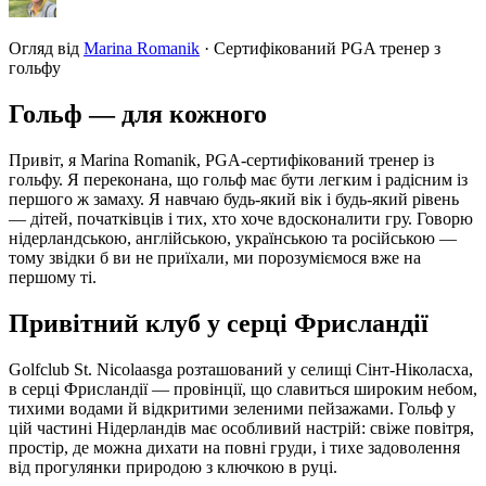
Огляд від
Marina Romanik
·
Сертифікований PGA тренер з
гольфу
Гольф — для кожного
Привіт, я Marina Romanik, PGA-сертифікований тренер із
гольфу. Я переконана, що гольф має бути легким і радісним із
першого ж замаху. Я навчаю будь-який вік і будь-який рівень
— дітей, початківців і тих, хто хоче вдосконалити гру. Говорю
нідерландською, англійською, українською та російською —
тому звідки б ви не приїхали, ми порозуміємося вже на
першому ті.
Привітний клуб у серці Фрисландії
Golfclub St. Nicolaasga розташований у селищі Сінт-Ніколасха,
в серці Фрисландії — провінції, що славиться широким небом,
тихими водами й відкритими зеленими пейзажами. Гольф у
цій частині Нідерландів має особливий настрій: свіже повітря,
простір, де можна дихати на повні груди, і тихе задоволення
від прогулянки природою з ключкою в руці.