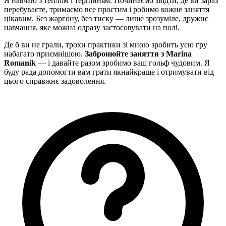
Я навчаю з теплом і терпінням. Починаємо звідти, де ви зараз
перебуваєте, тримаємо все простим і робимо кожне заняття
цікавим. Без жаргону, без тиску — лише зрозуміле, дружнє
навчання, яке можна одразу застосовувати на полі.
Де б ви не грали, трохи практики зі мною зробить усю гру
набагато приємнішою.
Забронюйте заняття з Marina
Romanik
— і давайте разом зробимо ваш гольф чудовим. Я
буду рада допомогти вам грати якнайкраще і отримувати від
цього справжнє задоволення.