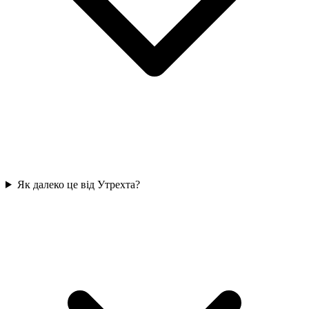
Як далеко це від Утрехта?