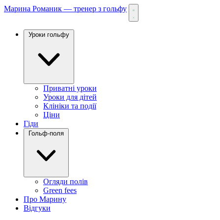
Марина Романик — тренер з гольфу
Уроки гольфу
Приватні уроки
Уроки для дітей
Клініки та події
Ціни
Гіди
Гольф-поля
Огляди полів
Green fees
Про Марину
Відгуки