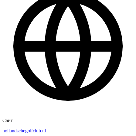
Сайт
hollandschegolfclub.nl