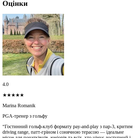
Оцінки
4.0
★★★★
★
Marina Romanik
PGA-тренер з гольфу
“Гостинний гольф-клуб формату pay-and-play з пар-3, критим
driving range, патт-гріном і сонячною терасою — ідеальне
місце для початківців, юніорів та всіх, хто цінує доступний і