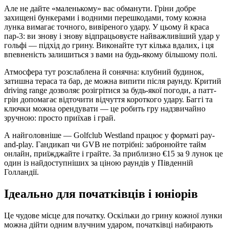
Але не дайте «маленькому» вас обманути. Гріни добре
захищені бункерами і водними перешкодами, тому кожна
лунка вимагає точного, вивіреного удару. У цьому й краса
пар-3: ви знову і знову відпрацьовуєте найважливіший удар у
гольфі — підхід до грину. Виконайте тут кілька вдалих, і ця
впевненість залишиться з вами на будь-якому більшому полі.
Атмосфера тут розслаблена й сонячна: клубний будинок,
затишна тераса та бар, де можна випити після раунду. Критий
driving range дозволяє розігрітися за будь-якої погоди, а патт-
грін допомагає відточити відчуття короткого удару. Баггі та
ключки можна орендувати — це робить гру надзвичайно
зручною: просто приїхав і грай.
А найголовніше — Golfclub Westland працює у форматі pay-
and-play. Гандикап чи GVB не потрібні: забронюйте тайм
онлайн, приїжджайте і грайте. За приблизно €15 за 9 лунок це
один із найдоступніших за ціною раундів у Південній
Голландії.
Ідеально для початківців і юніорів
Це чудове місце для початку. Оскільки до грину кожної лунки
можна дійти одним влучним ударом, початківці набирають