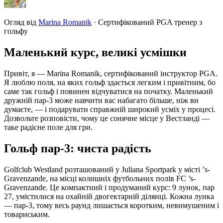
Огляд від
Marina Romanik
·
Сертифікований PGA тренер з
гольфу
Маленький курс, великі усмішки
Привіт, я — Marina Romanik, сертифікований інструктор PGA.
Я люблю поля, на яких гольф здається легким і привітним, бо
саме так гольф і повинен відчуватися на початку. Маленький
дружній пар-3 може навчити вас набагато більше, ніж ви
думаєте, — і подарувати справжній широкий усміх у процесі.
Дозвольте розповісти, чому це сонячне місце у Вестланді —
таке радісне поле для гри.
Гольф пар-3: чиста радість
Golfclub Westland розташований у Juliana Sportpark у місті ’s-
Gravenzande, на місці колишніх футбольних полів FC ’s-
Gravenzande. Це компактний і продуманий курс: 9 лунок, пар
27, умістилися на охайній двогектарній ділянці. Кожна лунка
— пар-3, тому весь раунд лишається коротким, невимушеним і
товариським.