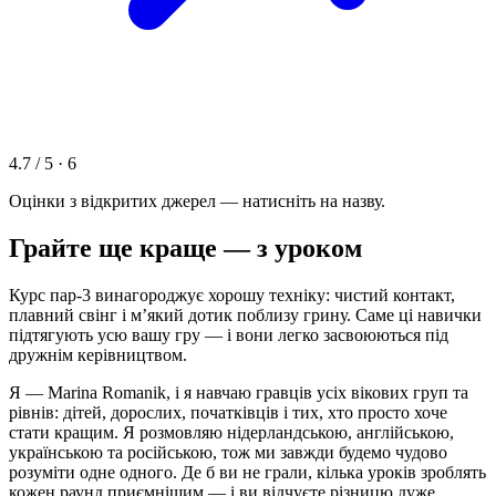
4.7 / 5 · 6
Оцінки з відкритих джерел — натисніть на назву.
Грайте ще краще — з уроком
Курс пар-3 винагороджує хорошу техніку: чистий контакт,
плавний свінг і м’який дотик поблизу грину. Саме ці навички
підтягують усю вашу гру — і вони легко засвоюються під
дружнім керівництвом.
Я — Marina Romanik, і я навчаю гравців усіх вікових груп та
рівнів: дітей, дорослих, початківців і тих, хто просто хоче
стати кращим. Я розмовляю нідерландською, англійською,
українською та російською, тож ми завжди будемо чудово
розуміти одне одного. Де б ви не грали, кілька уроків зроблять
кожен раунд приємнішим — і ви відчуєте різницю дуже