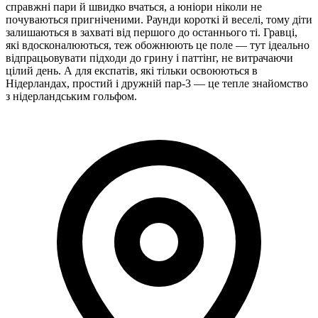
справжні пари й швидко вчаться, а юніори ніколи не
почуваються пригніченими. Раунди короткі й веселі, тому діти
залишаються в захваті від першого до останнього ті. Гравці,
які вдосконалюються, теж обожнюють це поле — тут ідеально
відпрацьовувати підходи до грину і паттінг, не витрачаючи
цілий день. А для експатів, які тільки освоюються в
Нідерландах, простий і дружній пар-3 — це тепле знайомство
з нідерландським гольфом.