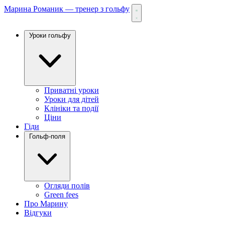
Марина Романик — тренер з гольфу
Уроки гольфу
Приватні уроки
Уроки для дітей
Клініки та події
Ціни
Гіди
Гольф-поля
Огляди полів
Green fees
Про Марину
Відгуки