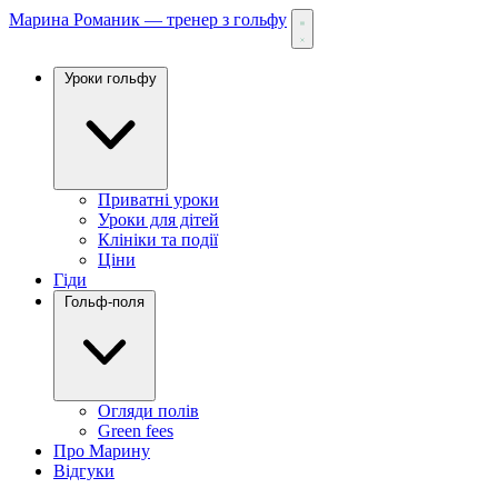
Марина Романик — тренер з гольфу
Уроки гольфу
Приватні уроки
Уроки для дітей
Клініки та події
Ціни
Гіди
Гольф-поля
Огляди полів
Green fees
Про Марину
Відгуки