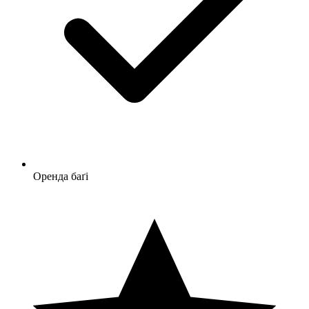
Оренда баґі