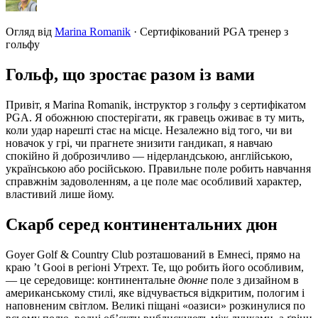
Огляд від
Marina Romanik
·
Сертифікований PGA тренер з
гольфу
Гольф, що зростає разом із вами
Привіт, я Marina Romanik, інструктор з гольфу з сертифікатом
PGA. Я обожнюю спостерігати, як гравець оживає в ту мить,
коли удар нарешті стає на місце. Незалежно від того, чи ви
новачок у грі, чи прагнете знизити гандикап, я навчаю
спокійно й доброзичливо — нідерландською, англійською,
українською або російською. Правильне поле робить навчання
справжнім задоволенням, а це поле має особливий характер,
властивий лише йому.
Скарб серед континентальних дюн
Goyer Golf & Country Club розташований в Емнесі, прямо на
краю ’t Gooi в регіоні Утрехт. Те, що робить його особливим,
— це середовище: континентальне
дюнне
поле з дизайном в
американському стилі, яке відчувається відкритим, пологим і
наповненим світлом. Великі піщані «оазиси» розкинулися по