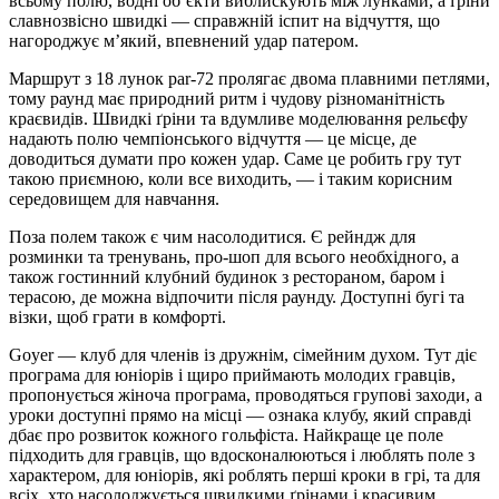
всьому полю, водні об’єкти виблискують між лунками, а ґріни
славнозвісно швидкі — справжній іспит на відчуття, що
нагороджує м’який, впевнений удар патером.
Маршрут з 18 лунок par-72 пролягає двома плавними петлями,
тому раунд має природний ритм і чудову різноманітність
краєвидів. Швидкі ґріни та вдумливе моделювання рельєфу
надають полю чемпіонського відчуття — це місце, де
доводиться думати про кожен удар. Саме це робить гру тут
такою приємною, коли все виходить, — і таким корисним
середовищем для навчання.
Поза полем також є чим насолодитися. Є рейндж для
розминки та тренувань, про-шоп для всього необхідного, а
також гостинний клубний будинок з рестораном, баром і
терасою, де можна відпочити після раунду. Доступні бугі та
візки, щоб грати в комфорті.
Goyer — клуб для членів із дружнім, сімейним духом. Тут діє
програма для юніорів і щиро приймають молодих гравців,
пропонується жіноча програма, проводяться групові заходи, а
уроки доступні прямо на місці — ознака клубу, який справді
дбає про розвиток кожного гольфіста. Найкраще це поле
підходить для гравців, що вдосконалюються і люблять поле з
характером, для юніорів, які роблять перші кроки в грі, та для
всіх, хто насолоджується швидкими ґрінами і красивим