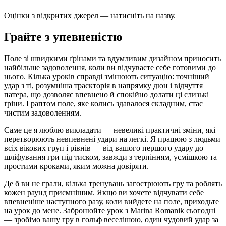
Оцінки з відкритих джерел — натисніть на назву.
Грайте з упевненістю
Поле зі швидкими ґрінами та вдумливим дизайном приносить
найбільше задоволення, коли ви відчуваєте себе готовими до
нього. Кілька уроків справді змінюють ситуацію: точніший
удар з ті, розумніша траєкторія в напрямку дюн і відчуття
патера, що дозволяє впевнено й спокійно долати ці слизькі
ґріни. І раптом поле, яке колись здавалося складним, стає
чистим задоволенням.
Саме це я люблю викладати — невеликі практичні зміни, які
перетворюють невпевнені удари на легкі. Я працюю з людьми
всіх вікових груп і рівнів — від вашого першого удару до
шліфування гри під тиском, завжди з терпінням, усмішкою та
простими кроками, яким можна довіряти.
Де б ви не грали, кілька тренувань загострюють гру та роблять
кожен раунд приємнішим. Якщо ви хочете відчувати себе
впевненіше наступного разу, коли вийдете на поле, приходьте
на урок до мене. Забронюйте урок з Marina Romanik сьогодні
— зробімо вашу гру в гольф веселішою, один чудовий удар за