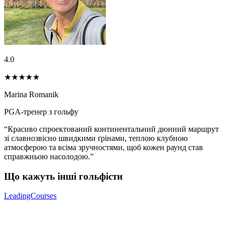
4.0
★★★★
★
Marina Romanik
PGA-тренер з гольфу
“Красиво спроектований континентальний дюнний маршрут
зі славнозвісно швидкими ґрінами, теплою клубною
атмосферою та всіма зручностями, щоб кожен раунд став
справжньою насолодою.”
Що кажуть інші гольфісти
LeadingCourses