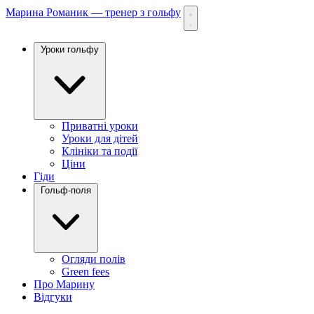
Марина Романик — тренер з гольфу
Уроки гольфу
Приватні уроки
Уроки для дітей
Клініки та події
Ціни
Гіди
Гольф-поля
Огляди полів
Green fees
Про Марину
Відгуки